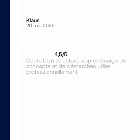
Klaus
20 mai 2026
4,5
/5
Cours bien structuré, apprentissage de 
concepts et de démarchés utiles 
professionnellement