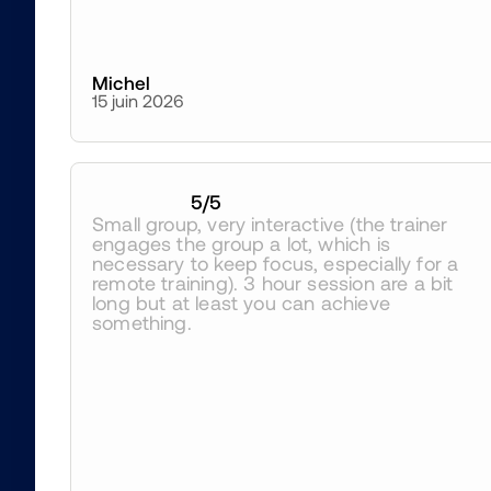
Michel
15 juin 2026
5
/5
Small group, very interactive (the trainer 
engages the group a lot, which is 
necessary to keep focus, especially for a 
remote training). 3 hour session are a bit 
long but at least you can achieve 
something.