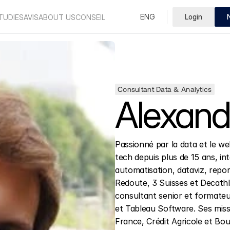
Select Language
ENG
Login
French
TUDIES
AVIS
ABOUT US
CONSEIL
Consultant Data & Analytics
Alexand
Passionné par la data et le web
tech depuis plus de 15 ans, int
automatisation, dataviz, repor
Redoute, 3 Suisses et Decathlo
consultant senior et formateur
et Tableau Software. Ses miss
France, Crédit Agricole et Bo