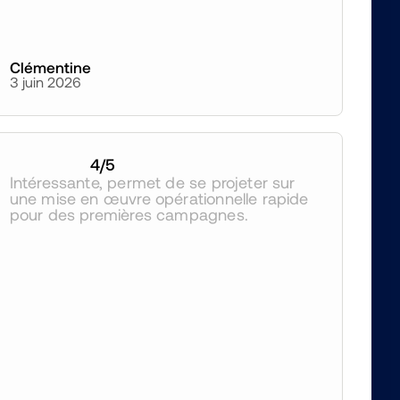
Clémentine
3 juin 2026
4
/5
Intéressante, permet de se projeter sur 
une mise en œuvre opérationnelle rapide 
pour des premières campagnes.