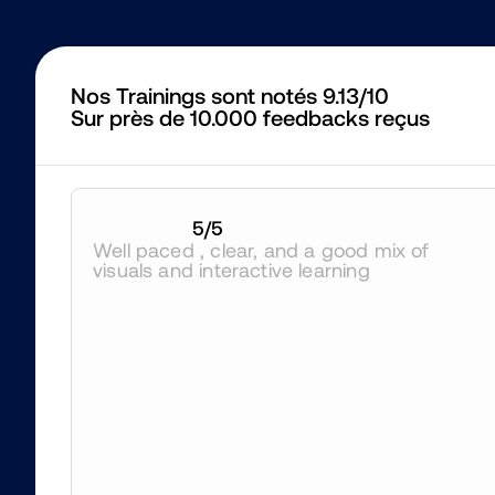
Nos Trainings sont notés 9.13/10
Sur près de 10.000 feedbacks reçus
5
/5
Well paced , clear, and a good mix of 
visuals and interactive learning