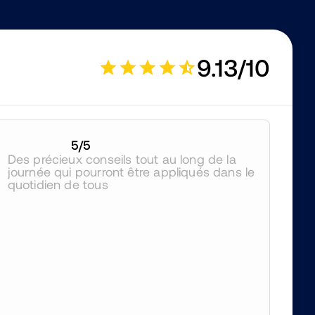
9.13/10
5
/5
Des précieux conseils tout au long de la 
journée qui pourront être appliqués dans le 
quotidien de tous 