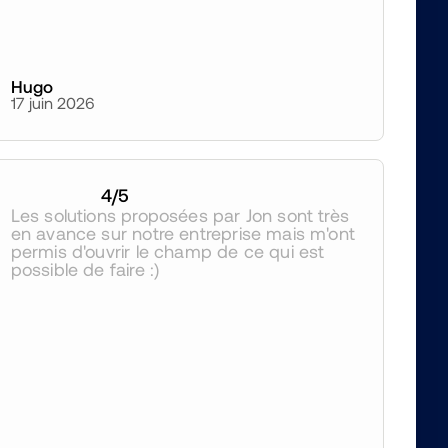
Hugo
17 juin 2026
4
/5
Les solutions proposées par Jon sont très 
en avance sur notre entreprise mais m'ont 
permis d'ouvrir le champ de ce qui est 
possible de faire :)