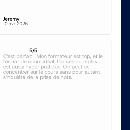
Jeremy
10 avr. 2026
5
/5
C'est parfait ! Mon formateur est top, et le 
format de cours idéal. L'accès au replay 
est aussi hyper pratique. On peut se 
concentrer sur le cours sans pour autant 
s'inquiété de la prise de note.