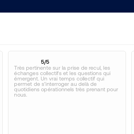
5
/5
Très pertinente sur la prise de recul, les 
échanges collectifs et les questions qui 
émergent. Un vrai temps collectif qui 
permet de s’interroger au delà de 
quotidiens opérationnels très prenant pour 
nous.