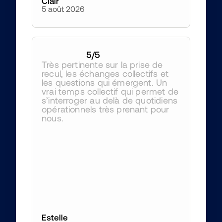
Clair
5 août 2026
5
/5
Très pertinente sur la prise de 
recul, les échanges collectifs et 
les questions qui émergent. Un 
vrai temps collectif qui permet de 
s’interroger au delà de quotidiens 
opérationnels très prenant pour 
nous.
Estelle