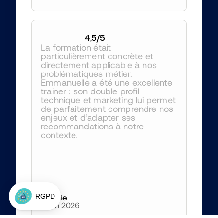
4,5
/5
La formation était 
particulièrement concrète et 
directement applicable à nos 
problématiques métier. 
Emmanuelle a été une excellente 
trainer : son double profil 
technique et marketing lui permet 
de parfaitement comprendre nos 
enjeux et d’adapter ses 
recommandations à notre 
contexte.
Amélie
4 juin 2026