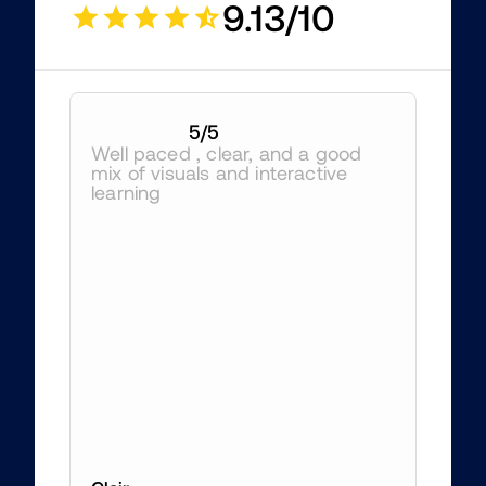
9.13/10
5
/5
Well paced , clear, and a good 
mix of visuals and interactive 
learning