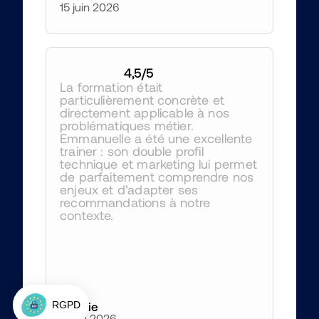
15 juin 2026
4,5
/5
La formation était 
particulièrement concrète et 
directement applicable à nos 
problématiques métier. 
Emmanuelle a été une excellente 
trainer : son double profil 
technique et marketing lui permet 
de parfaitement comprendre nos 
enjeux et d’adapter ses 
recommandations à notre 
contexte.
Amélie
4 juin 2026