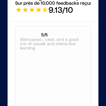
Sur près de 10.000 feedbacks reçus
9.13/10
5
/5
Well paced , clear, and a good 
mix of visuals and interactive 
learning