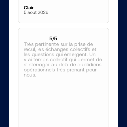
Clair
5 août 2026
5
/5
Très pertinente sur la prise de 
recul, les échanges collectifs et 
les questions qui émergent. Un 
vrai temps collectif qui permet de 
s’interroger au delà de quotidiens 
opérationnels très prenant pour 
nous.