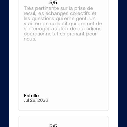
5
/5
Très pertinente sur la prise de 
recul, les échanges collectifs et 
les questions qui émergent. Un 
vrai temps collectif qui permet de 
s’interroger au delà de quotidiens 
opérationnels très prenant pour 
nous.
Estelle
Jul 28, 2026
5
/5