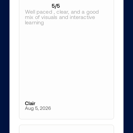
5
/5
Well paced , clear, and a good 
mix of visuals and interactive 
learning
Clair
Aug 5, 2026