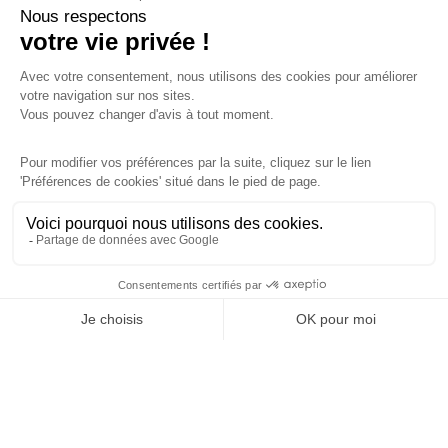
particulièrement concrète et 
directement applicable à nos 
problématiques métier. 
Emmanuelle a été une excellente 
trainer : son double profil 
technique et marketing lui permet 
de parfaitement comprendre nos 
enjeux et d’adapter ses 
recommandations à notre 
contexte.
Amélie
Jun 4, 2026
4
/5
Les solutions proposées par Jon 