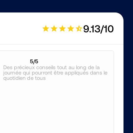
9.13/10
5
/5
Des précieux conseils tout au long de la 
journée qui pourront être appliqués dans le 
quotidien de tous 