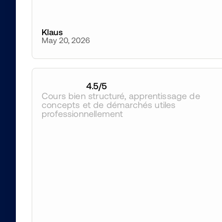
Klaus
May 20, 2026
4.5
/5
Cours bien structuré, apprentissage de 
concepts et de démarchés utiles 
professionnellement