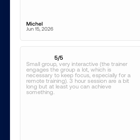
Michel
Jun 15, 2026
5
/5
Small group, very interactive (the trainer 
engages the group a lot, which is 
necessary to keep focus, especially for a 
remote training). 3 hour session are a bit 
long but at least you can achieve 
something.