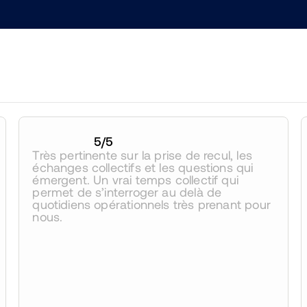
5
/5
Très pertinente sur la prise de recul, les 
échanges collectifs et les questions qui 
émergent. Un vrai temps collectif qui 
permet de s’interroger au delà de 
quotidiens opérationnels très prenant pour 
nous.