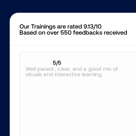
Our Trainings are rated 9.13/10
Based on over 550 feedbacks received
5
/5
Well paced , clear, and a good mix of 
visuals and interactive learning