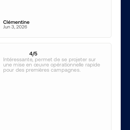
Clémentine
Jun 3, 2026
4
/5
Intéressante, permet de se projeter sur 
une mise en œuvre opérationnelle rapide 
pour des premières campagnes.