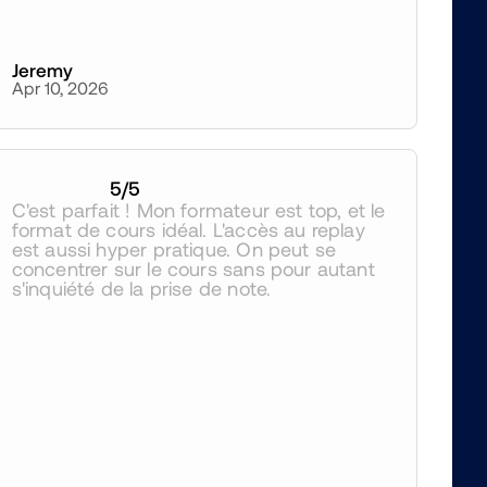
Jeremy
Apr 10, 2026
5
/5
C'est parfait ! Mon formateur est top, et le 
format de cours idéal. L'accès au replay 
est aussi hyper pratique. On peut se 
concentrer sur le cours sans pour autant 
s'inquiété de la prise de note.