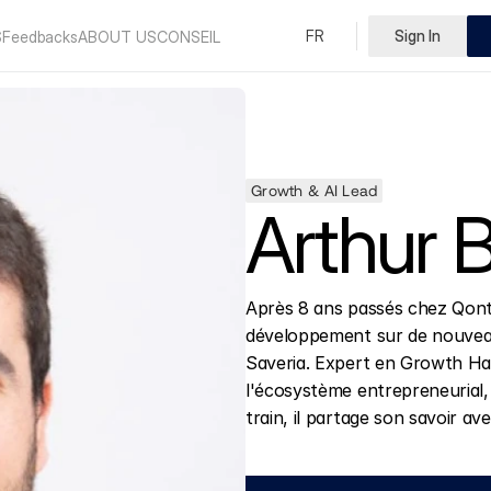
Select Language
FR
Sign In
English
S
Feedbacks
ABOUT US
CONSEIL
Growth & AI Lead
Arthur 
Après 8 ans passés chez Qonto 
développement sur de nouveau
Saveria. Expert en Growth Hack
l'écosystème entrepreneurial, 
train, il partage son savoir 