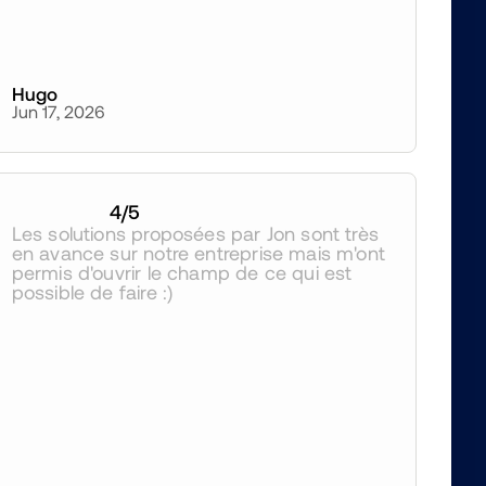
Hugo
Jun 17, 2026
4
/5
Les solutions proposées par Jon sont très 
en avance sur notre entreprise mais m'ont 
permis d'ouvrir le champ de ce qui est 
possible de faire :)