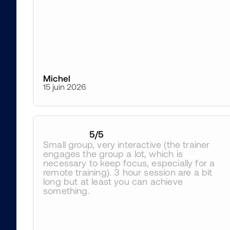
Michel
15 juin 2026
5
/5
Small group, very interactive (the trainer 
engages the group a lot, which is 
necessary to keep focus, especially for a 
remote training). 3 hour session are a bit 
long but at least you can achieve 
something.