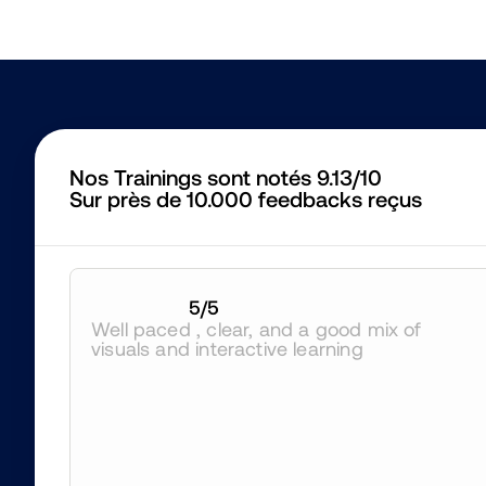
Nos Trainings sont notés 9.13/10
Sur près de 10.000 feedbacks reçus
5
/5
Well paced , clear, and a good mix of 
visuals and interactive learning