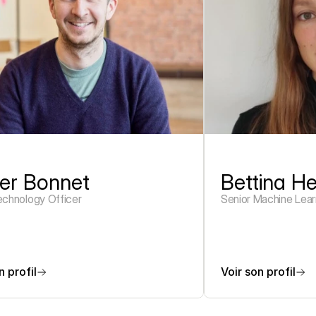
ier Bonnet
Bettina H
echnology Officer
Senior Machine Lear
n profil
Voir son profil