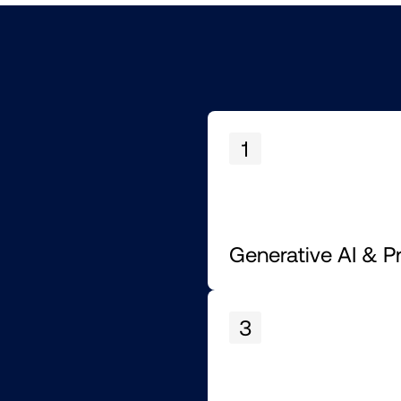
1
Generative AI & P
3