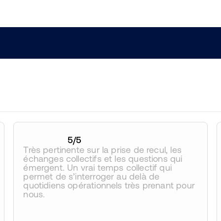
5
/5
Très pertinente sur la prise de recul, les 
échanges collectifs et les questions qui 
émergent. Un vrai temps collectif qui 
permet de s’interroger au delà de 
quotidiens opérationnels très prenant pour 
nous.