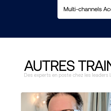
Multi-channels Acq
AUTRES TRAI
Des experts en poste chez les leaders 