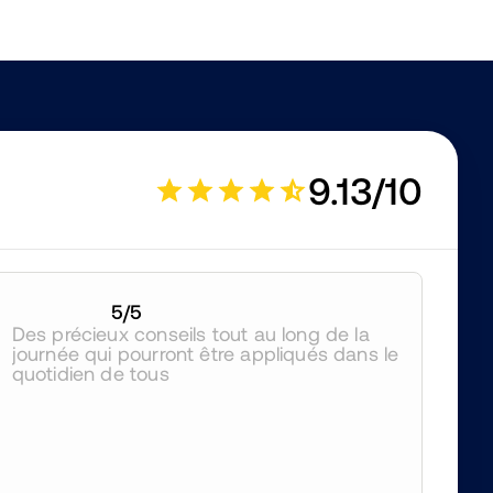
9.13/10
5
/5
Des précieux conseils tout au long de la 
journée qui pourront être appliqués dans le 
quotidien de tous 