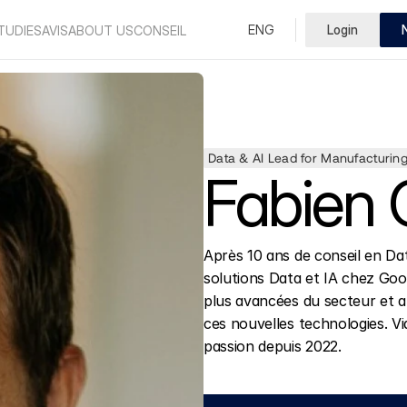
Select Language
ENG
Login
French
TUDIES
AVIS
ABOUT US
CONSEIL
Data & AI Lead for Manufacturin
Fabien 
Après 10 ans de conseil en Dat
solutions Data et IA chez Goo
plus avancées du secteur et 
ces nouvelles technologies. Vi
passion depuis 2022.