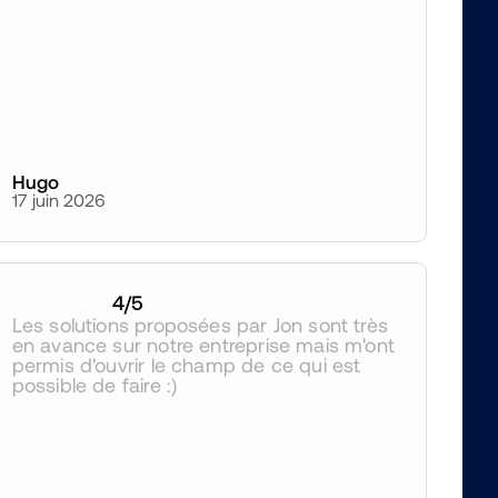
Hugo
17 juin 2026
4
/5
Les solutions proposées par Jon sont très 
en avance sur notre entreprise mais m'ont 
permis d'ouvrir le champ de ce qui est 
possible de faire :)