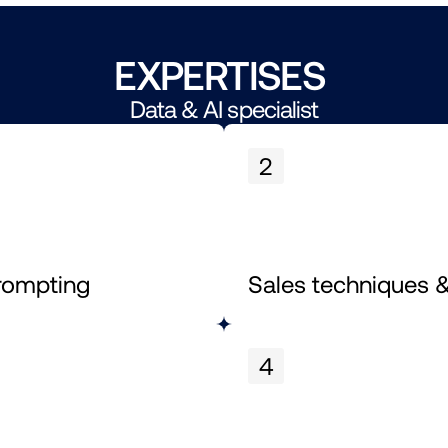
EXPERTISES 
Data & AI specialist
2
rompting
Sales techniques 
4