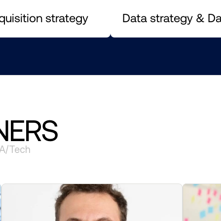
uisition strategy
Data strategy & D
NERS
IA/Tech