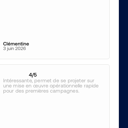
Clémentine
3 juin 2026
4
/5
Intéressante, permet de se projeter sur 
une mise en œuvre opérationnelle rapide 
pour des premières campagnes.