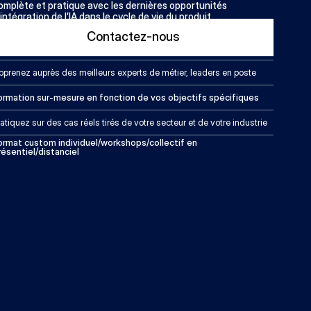
omplète et pratique avec les dernières opportunités 
’intégration de l’IA dans le cycle de vie du produit.
Contactez-nous
pprenez auprès des meilleurs experts de métier, leaders en poste
ormation sur-mesure en fonction de vos objectifs spécifiques
atiquez sur des cas réels tirés de votre secteur et de votre industrie
ormat custom individuel/workshops/collectif en 
résentiel/distanciel