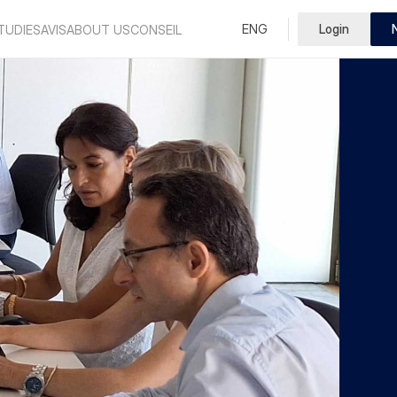
Select Language
ENG
Login
French
TUDIES
AVIS
ABOUT US
CONSEIL