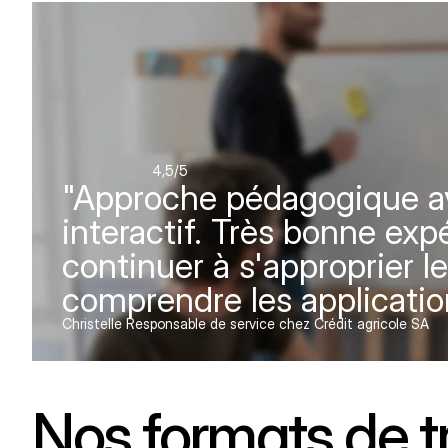
4,5
/5
"Approche pédagogique av
interactif. Très bonne exp
continuer à s'approprier l
comprendre les application
Christelle Responsable de service chez Crédit agricole SA
Nos formats de t