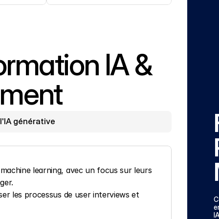
mation IA & 
ement
l'IA générative
 machine learning, avec un focus sur leurs 
ger.
ser les processus de user interviews et 
C
e
I