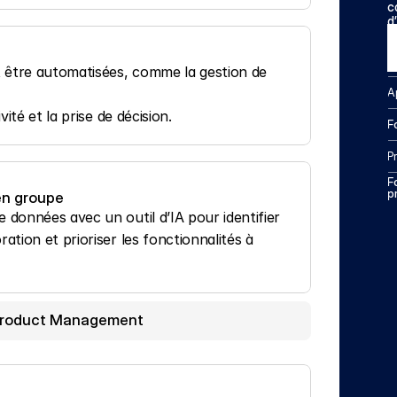
c
d
t être automatisées, comme la gestion de 
A
vité et la prise de décision.
F
Pr
F
p
 en groupe
e données avec un outil d’IA pour identifier 
ration et prioriser les fonctionnalités à 
& Product Management