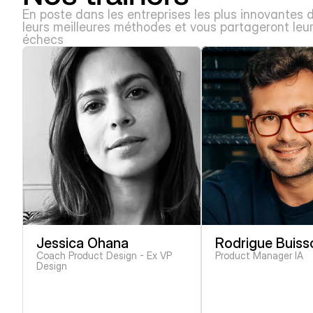
En poste dans les entreprises les plus innovantes du
leurs meilleures méthodes et vous partageront leur
échecs
Jessica Ohana
Rodrigue Buiss
Coach Product Design - Ex VP 
Product Manager IA
Design