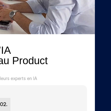
IA 
au Product 
eurs experts en IA 
02.