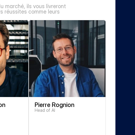
 marché, ils vous livreront 
s réussites comme leurs 
on
Pierre Rognion
Head of AI