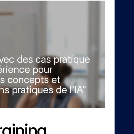
ec des cas pratique 
érience pour 
es concepts et 
s pratiques de l'IA" 
raining