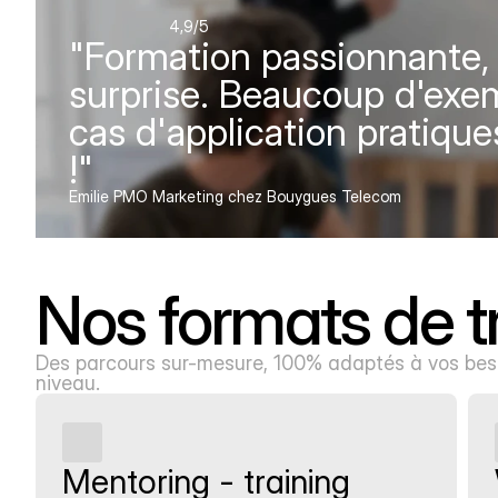
4,9
/5
"Formation passionnante, c
surprise. Beaucoup d'exem
cas d'application pratique
!"
Emilie PMO Marketing chez Bouygues Telecom
Nos formats de t
Des parcours sur-mesure, 100% adaptés à vos besoi
niveau.
Mentoring - training 