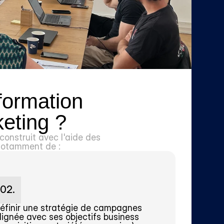
formation 
eting ?
nstruit avec l'aide des 
 notamment de :
02.
éfinir une stratégie de campagnes 
lignée avec ses objectifs business 