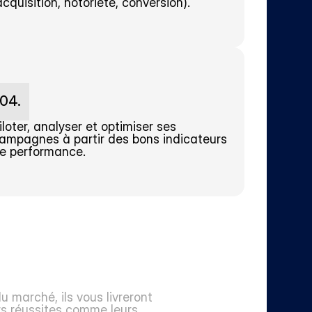
acquisition, notoriété, conversion).
04.
iloter, analyser et optimiser ses 
ampagnes à partir des bons indicateurs 
e performance.
 marché, ils vous livreront 
s réussites comme leurs 