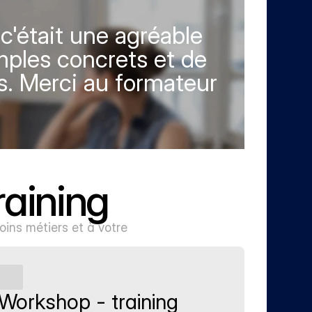
'était une agréable 
ples concrets et de 
s. Merci au formateur 
raining
ns métiers et à votre 
Workshop - training 