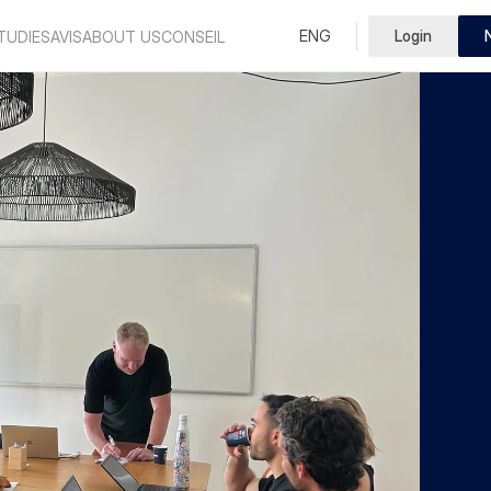
Select Language
ENG
Login
French
TUDIES
AVIS
ABOUT US
CONSEIL