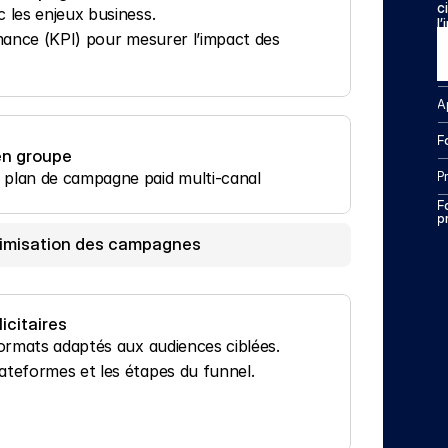
c
 les enjeux business.
l
rmance (KPI) pour mesurer l’impact des 
A
F
 en groupe
 plan de campagne paid multi-canal
Pr
F
p
optimisation des campagnes
icitaires
formats adaptés aux audiences ciblées.
ateformes et les étapes du funnel.