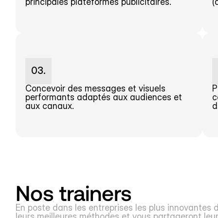
principales plateformes publicitaires.
(
03.
Concevoir des messages et visuels 
P
performants adaptés aux audiences et 
c
aux canaux.
d
Nos trainers
En poste dans les entreprises les plus innovantes du
leurs meilleures méthodes et vous partageront leur