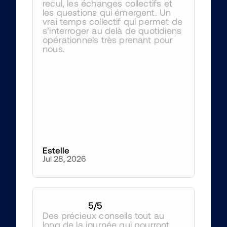
recul, les échanges collectifs et 
les questions qui émergent. Un 
vrai temps collectif qui permet de 
s’interroger au delà de quotidiens 
opérationnels très prenant pour 
nous.
Estelle
Jul 28, 2026
5
/5
Des précieux conseils tout au 
long de la journée qui pourront 