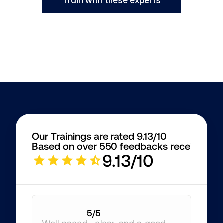
Train with these experts
Our Trainings are rated 9.13/10
Based on over 550 feedbacks received
9.13/10
5
/5
Well paced , clear, and a good 