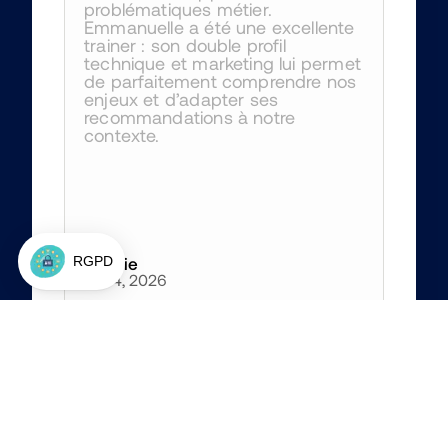
problématiques métier. 
Emmanuelle a été une excellente 
trainer : son double profil 
technique et marketing lui permet 
de parfaitement comprendre nos 
enjeux et d’adapter ses 
recommandations à notre 
contexte.
Amélie
Jun 4, 2026
4
/5
Les solutions proposées par Jon 
sont très en avance sur notre 
entreprise mais m'ont permis 
d'ouvrir le champ de ce qui est 