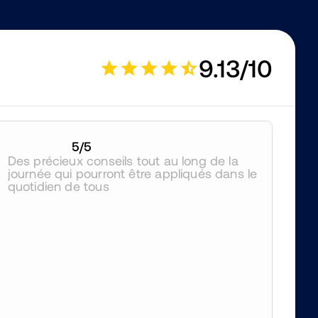
9.13/10
5
/5
Des précieux conseils tout au long de la 
journée qui pourront être appliqués dans le 
quotidien de tous 