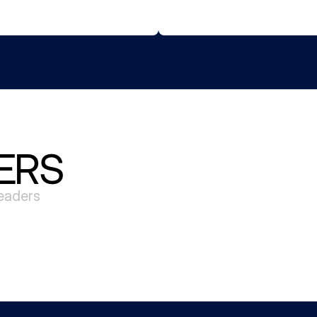
ERS
leaders