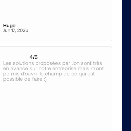
Hugo
Jun 17, 2026
4
/5
Les solutions proposées par Jon sont très 
en avance sur notre entreprise mais m'ont 
permis d'ouvrir le champ de ce qui est 
possible de faire :)