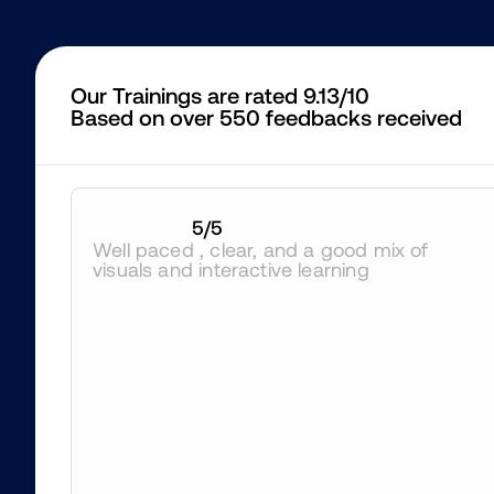
Our Trainings are rated 9.13/10
Based on over 550 feedbacks received
5
/5
Well paced , clear, and a good mix of 
visuals and interactive learning