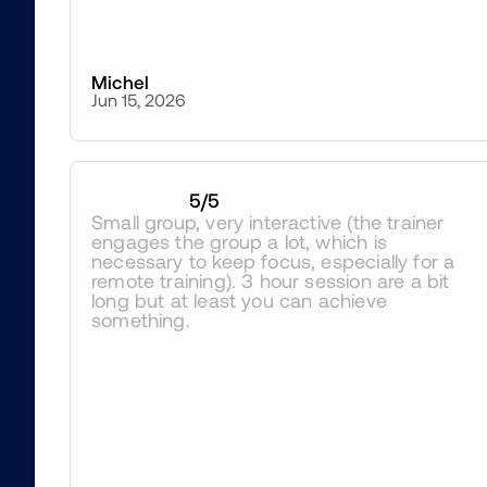
Michel
Jun 15, 2026
5
/5
Small group, very interactive (the trainer 
engages the group a lot, which is 
necessary to keep focus, especially for a 
remote training). 3 hour session are a bit 
long but at least you can achieve 
something.