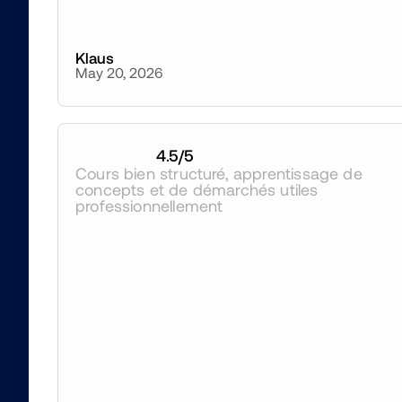
Klaus
May 20, 2026
4.5
/5
Cours bien structuré, apprentissage de 
concepts et de démarchés utiles 
professionnellement