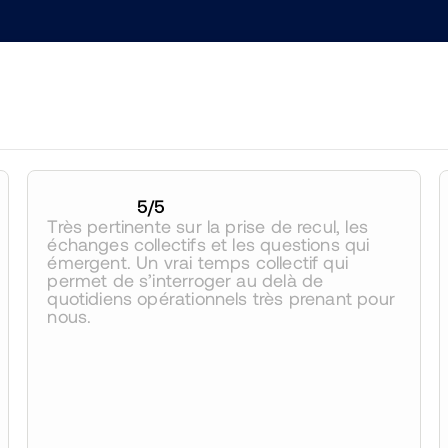
5
/5
Très pertinente sur la prise de recul, les 
échanges collectifs et les questions qui 
émergent. Un vrai temps collectif qui 
permet de s’interroger au delà de 
quotidiens opérationnels très prenant pour 
nous.