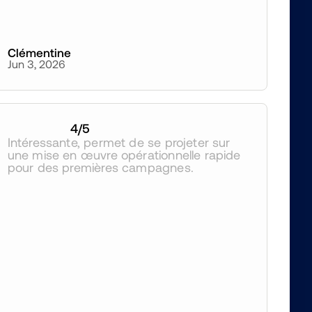
Clémentine
Jun 3, 2026
4
/5
Intéressante, permet de se projeter sur 
une mise en œuvre opérationnelle rapide 
pour des premières campagnes.