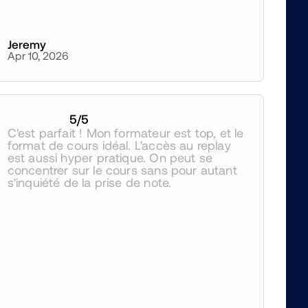
Jeremy
Apr 10, 2026
5
/5
C'est parfait ! Mon formateur est top, et le 
format de cours idéal. L'accès au replay 
est aussi hyper pratique. On peut se 
concentrer sur le cours sans pour autant 
s'inquiété de la prise de note.