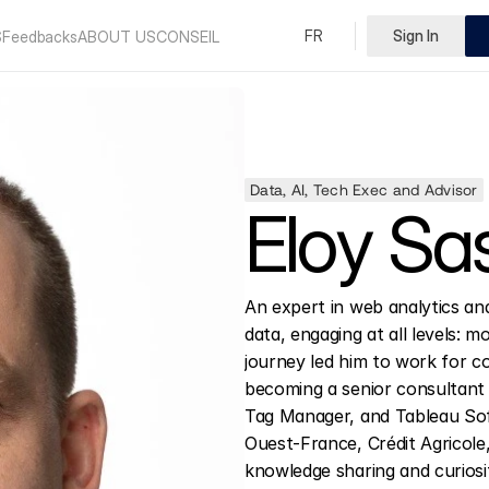
Select Language
FR
Sign In
English
S
Feedbacks
ABOUT US
CONSEIL
Data, AI, Tech Exec and Advisor
Eloy Sa
An expert in web analytics and
data, engaging at all levels: m
journey led him to work for c
becoming a senior consultant a
Tag Manager, and Tableau Soft
Ouest-France, Crédit Agricole,
knowledge sharing and curiosi