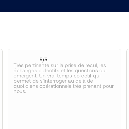
5
/5
Très pertinente sur la prise de recul, les 
échanges collectifs et les questions qui 
émergent. Un vrai temps collectif qui 
permet de s’interroger au delà de 
quotidiens opérationnels très prenant pour 
nous.