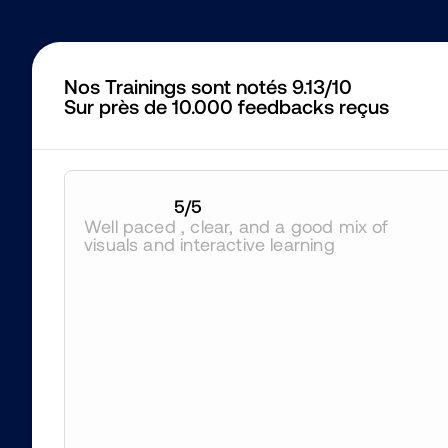
Nos Trainings sont notés 9.13/10
Sur près de 10.000 feedbacks reçus
5
/5
Well paced , clear, and a good mix of 
visuals and interactive learning