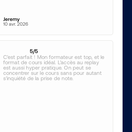
Jeremy
10 avr. 2026
5
/5
C'est parfait ! Mon formateur est top, et le 
format de cours idéal. L'accès au replay 
est aussi hyper pratique. On peut se 
concentrer sur le cours sans pour autant 
s'inquiété de la prise de note.