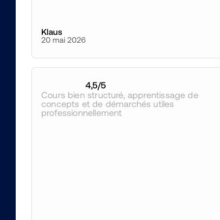
Klaus
20 mai 2026
4,5
/5
Cours bien structuré, apprentissage de 
concepts et de démarchés utiles 
professionnellement