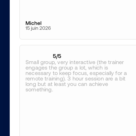
Michel
15 juin 2026
5
/5
Small group, very interactive (the trainer 
engages the group a lot, which is 
necessary to keep focus, especially for a 
remote training). 3 hour session are a bit 
long but at least you can achieve 
something.