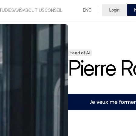
Select Language
ENG
Login
French
TUDIES
AVIS
ABOUT US
CONSEIL
Head of AI
Pierre 
Je veux me former 