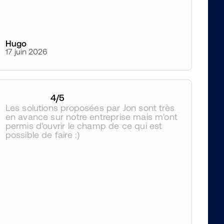
Hugo
17 juin 2026
4
/5
Les solutions proposées par Jon sont très 
en avance sur notre entreprise mais m'ont 
permis d'ouvrir le champ de ce qui est 
possible de faire :)