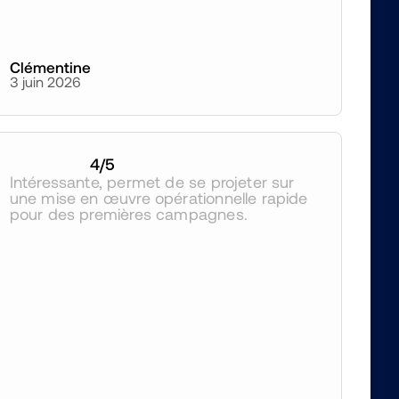
Clémentine
3 juin 2026
4
/5
Intéressante, permet de se projeter sur 
une mise en œuvre opérationnelle rapide 
pour des premières campagnes.