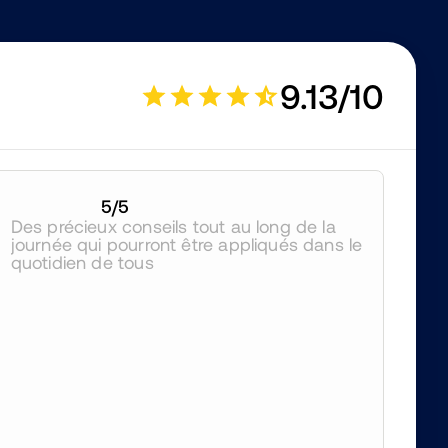
9.13/10
5
/5
Des précieux conseils tout au long de la 
journée qui pourront être appliqués dans le 
quotidien de tous 