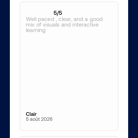
5
/5
Well paced , clear, and a good 
mix of visuals and interactive 
learning
Clair
5 août 2026