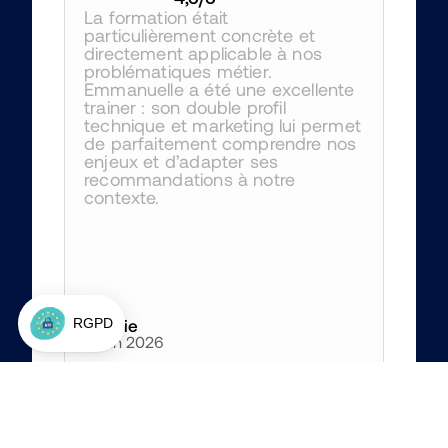
La formation était 
particulièrement concrète et 
directement applicable à nos 
problématiques métier. 
Emmanuelle a été une excellente 
trainer : son double profil 
technique et marketing lui permet 
de parfaitement comprendre nos 
enjeux et d’adapter ses 
recommandations à notre 
contexte.
Amélie
4 juin 2026
4
/5