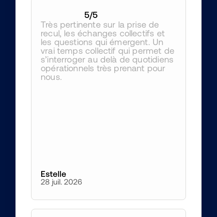
5
/5
Très pertinente sur la prise de 
recul, les échanges collectifs et 
les questions qui émergent. Un 
vrai temps collectif qui permet de 
s’interroger au delà de quotidiens 
opérationnels très prenant pour 
nous.
Estelle
28 juil. 2026