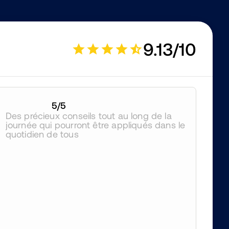
9.13/10
5
/5
Des précieux conseils tout au long de la 
journée qui pourront être appliqués dans le 
quotidien de tous 