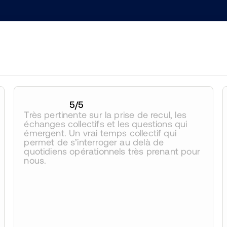
5
/5
Très pertinente sur la prise de recul, les 
échanges collectifs et les questions qui 
émergent. Un vrai temps collectif qui 
permet de s’interroger au delà de 
quotidiens opérationnels très prenant pour 
nous.