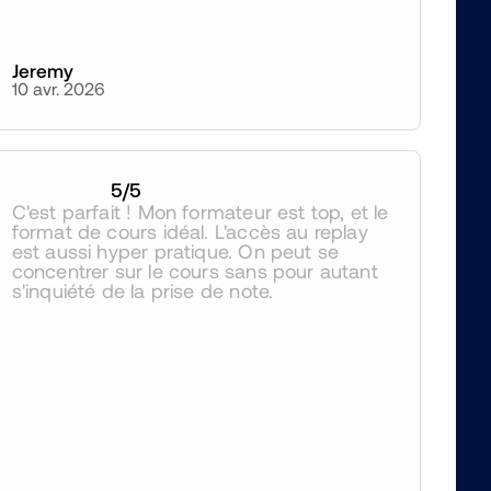
Jeremy
10 avr. 2026
5
/5
C'est parfait ! Mon formateur est top, et le 
format de cours idéal. L'accès au replay 
est aussi hyper pratique. On peut se 
concentrer sur le cours sans pour autant 
s'inquiété de la prise de note.