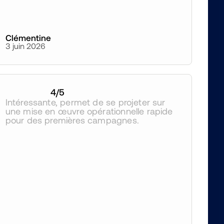
Clémentine
3 juin 2026
4
/5
Intéressante, permet de se projeter sur 
une mise en œuvre opérationnelle rapide 
pour des premières campagnes.