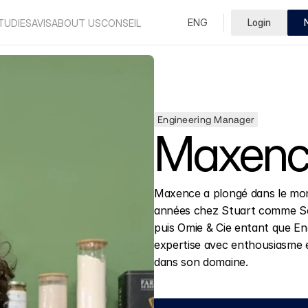
Select Language
ENG
Login
French
TUDIES
AVIS
ABOUT US
CONSEIL
Engineering Manager
Maxenc
Maxence a plongé dans le mond
années chez Stuart comme Seni
puis Omie & Cie entant que Eng
expertise avec enthousiasme et
dans son domaine.