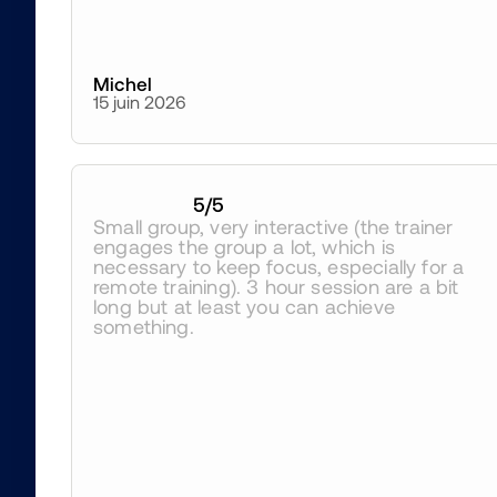
Michel
15 juin 2026
5
/5
Small group, very interactive (the trainer 
engages the group a lot, which is 
necessary to keep focus, especially for a 
remote training). 3 hour session are a bit 
long but at least you can achieve 
something.