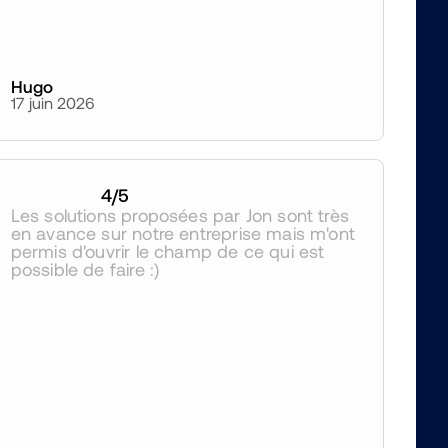
Hugo
17 juin 2026
4
/5
Les solutions proposées par Jon sont très 
en avance sur notre entreprise mais m'ont 
permis d'ouvrir le champ de ce qui est 
possible de faire :)