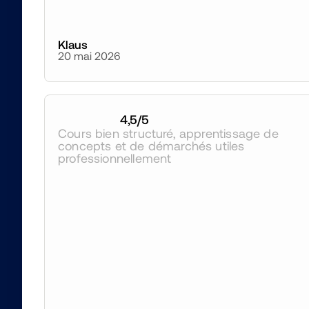
Klaus
20 mai 2026
4,5
/5
Cours bien structuré, apprentissage de 
concepts et de démarchés utiles 
professionnellement