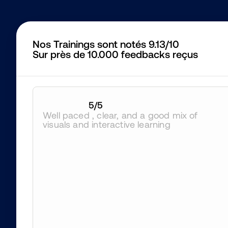
Nos Trainings sont notés 9.13/10
Sur près de 10.000 feedbacks reçus
5
/5
Well paced , clear, and a good mix of 
visuals and interactive learning