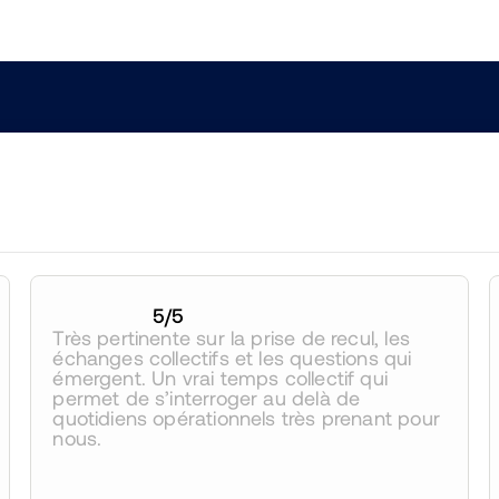
5
/5
Très pertinente sur la prise de recul, les 
échanges collectifs et les questions qui 
émergent. Un vrai temps collectif qui 
permet de s’interroger au delà de 
quotidiens opérationnels très prenant pour 
nous.