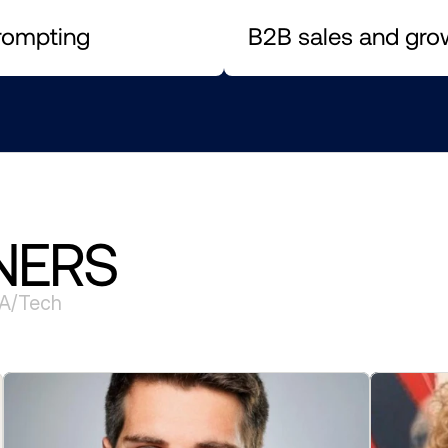
rompting
B2B sales and gro
NERS
IA/Tech