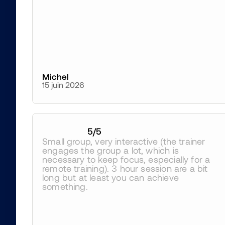
Michel
15 juin 2026
5
/5
Small group, very interactive (the trainer 
engages the group a lot, which is 
necessary to keep focus, especially for a 
remote training). 3 hour session are a bit 
long but at least you can achieve 
something.