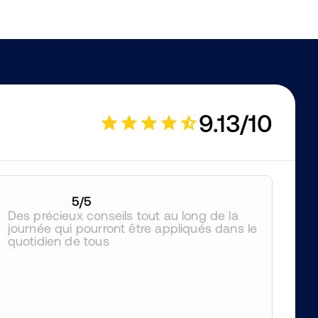
9.13/10
5
/5
Des précieux conseils tout au long de la 
journée qui pourront être appliqués dans le 
quotidien de tous 