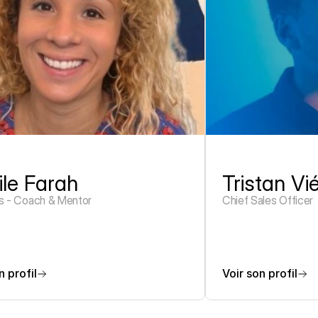
ile Farah
Tristan Vi
s - Coach & Mentor
Chief Sales Officer
n profil
Voir son profil