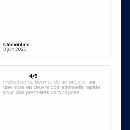
Clémentine
3 juin 2026
4
/5
Intéressante, permet de se projeter sur 
une mise en œuvre opérationnelle rapide 
pour des premières campagnes.