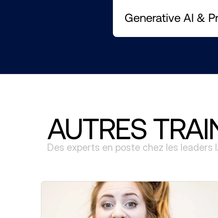
Generative AI & P
AUTRES TRAI
Des experts en poste chez les leaders 