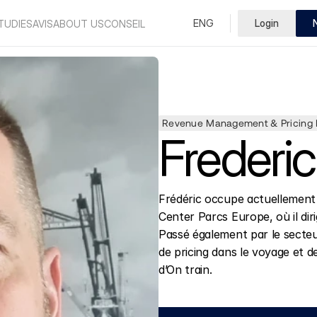
Select Language
ENG
Login
French
TUDIES
AVIS
ABOUT US
CONSEIL
Revenue Management & Pricing D
Frederi
Frédéric occupe actuellement
Center Parcs Europe, où il diri
Passé également par le secteur
de pricing dans le voyage et de
d’On train.