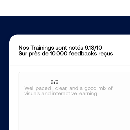
Nos Trainings sont notés 9.13/10
Sur près de 10.000 feedbacks reçus
5
/5
Well paced , clear, and a good mix of 
visuals and interactive learning