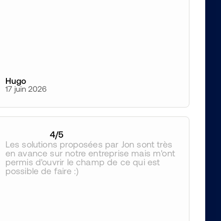
Hugo
17 juin 2026
4
/5
Les solutions proposées par Jon sont très 
en avance sur notre entreprise mais m'ont 
permis d'ouvrir le champ de ce qui est 
possible de faire :)