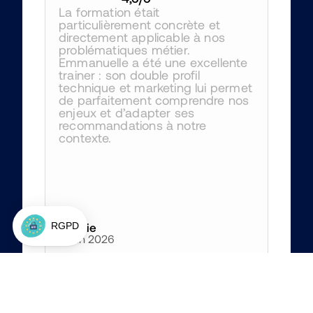
La formation était 
particulièrement concrète et 
directement applicable à nos 
problématiques métier. 
Emmanuelle a été une excellente 
trainer : son double profil 
technique et marketing lui permet 
de parfaitement comprendre nos 
enjeux et d’adapter ses 
recommandations à notre 
contexte.
Amélie
4 juin 2026
4
/5