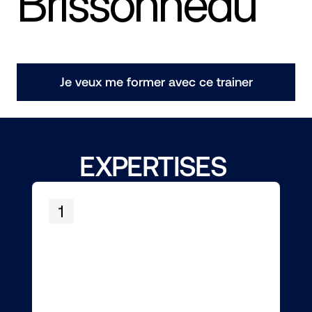
Brissonneau
Je veux me former avec ce trainer
EXPERTISES 
1