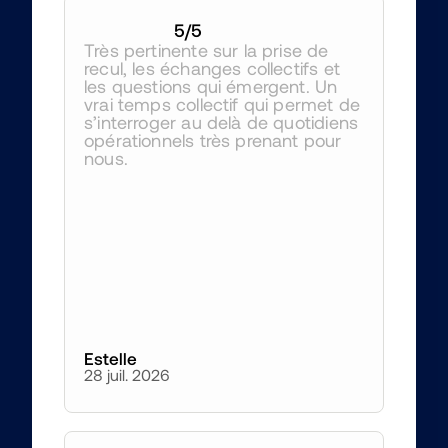
5
/5
Très pertinente sur la prise de 
recul, les échanges collectifs et 
les questions qui émergent. Un 
vrai temps collectif qui permet de 
s’interroger au delà de quotidiens 
opérationnels très prenant pour 
nous.
Estelle
28 juil. 2026