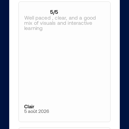
5
/5
Well paced , clear, and a good 
mix of visuals and interactive 
learning
Clair
5 août 2026