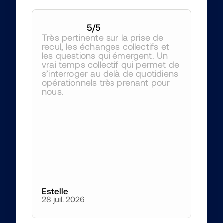
5
/5
Très pertinente sur la prise de 
recul, les échanges collectifs et 
les questions qui émergent. Un 
vrai temps collectif qui permet de 
s’interroger au delà de quotidiens 
opérationnels très prenant pour 
nous.
Estelle
28 juil. 2026