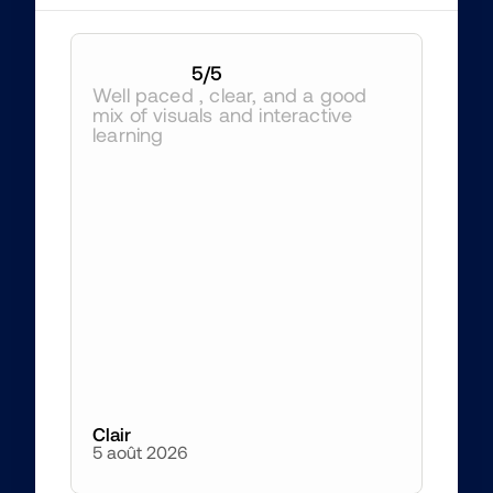
5
/5
Well paced , clear, and a good 
mix of visuals and interactive 
learning
Clair
5 août 2026