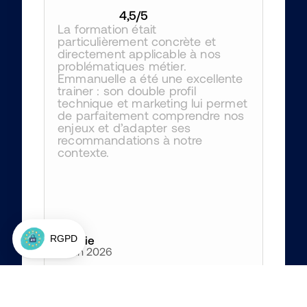
4,5
/5
La formation était 
particulièrement concrète et 
directement applicable à nos 
problématiques métier. 
Emmanuelle a été une excellente 
trainer : son double profil 
technique et marketing lui permet 
de parfaitement comprendre nos 
enjeux et d’adapter ses 
recommandations à notre 
contexte.
Amélie
4 juin 2026