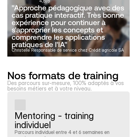
4,5
/5
"Approche pédagogique avec des 
cas pratique interactif. Très bonne 
expérience pour continuer à 
s'approprier les concepts et 
comprendre les applications 
pratiques de l'IA" 
Christelle Responsable de service chez Crédit agricole SA
Nos formats de training
Des parcours sur-mesure, 100% adaptés à vos 
besoins métiers et à votre niveau.
Mentoring - training 
individuel
Parcours individuel entre 4 et 6 semaines en 