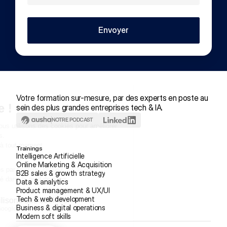
Envoyer
Votre formation sur-mesure, par des experts en poste au 
sein des plus grandes entreprises tech & IA.
NOTRE PODCAST
Trainings
Intelligence Artificielle
Online Marketing & Acquisition
B2B sales & growth strategy
Data & analytics
Formation Stratégies de 
Product management & UX/UI
Tech & web development
prospection
Business & digital operations
Modern soft skills
4,7
/5 sur
129
sessions