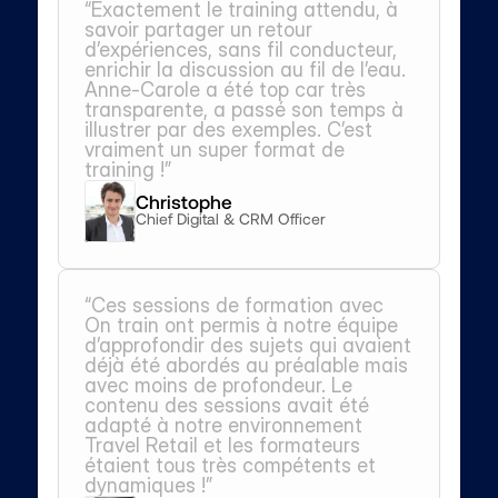
“Exactement le training attendu, à 
savoir partager un retour 
d’expériences, sans fil conducteur, 
enrichir la discussion au fil de l’eau. 
Anne-Carole a été top car très 
transparente, a passé son temps à 
illustrer par des exemples. C’est 
vraiment un super format de 
training !”
Christophe
Chief Digital & CRM Officer 
“Ces sessions de formation avec 
On train ont permis à notre équipe 
d’approfondir des sujets qui avaient 
déjà été abordés au préalable mais 
avec moins de profondeur. Le 
contenu des sessions avait été 
adapté à notre environnement 
Travel Retail et les formateurs 
étaient tous très compétents et 
dynamiques !”