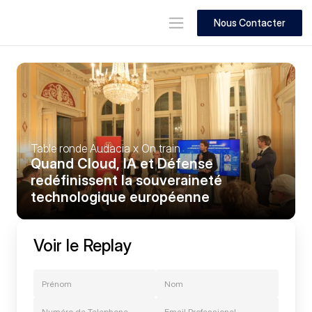
Nous Contacter
Table ronde Audacia x On train
Quand Cloud, IA et Défense 
redéfinissent la souveraineté 
technologique européenne
Voir le Replay