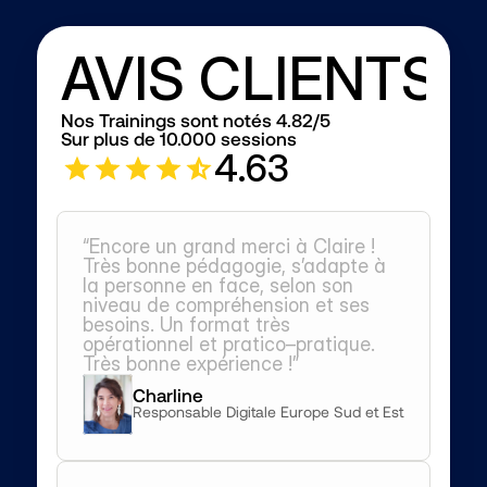
AVIS CLIENTS
Nos Trainings sont notés 4.82/5
Sur plus de 10.000 sessions
4.63
“Encore un grand merci à Claire ! 
Très bonne pédagogie, s’adapte à 
la personne en face, selon son 
niveau de compréhension et ses 
besoins. Un format très 
opérationnel et pratico–pratique. 
Très bonne expérience !”
Charline
Responsable Digitale Europe Sud et Est