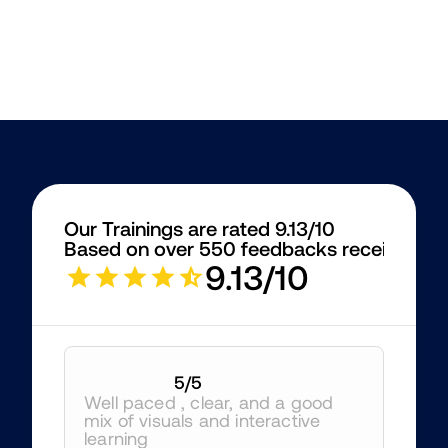
Our Trainings are rated 9.13/10
Based on over 550 feedbacks received
9.13/10
5
/5
Well paced , clear, and a good 
mix of visuals and interactive 
learning