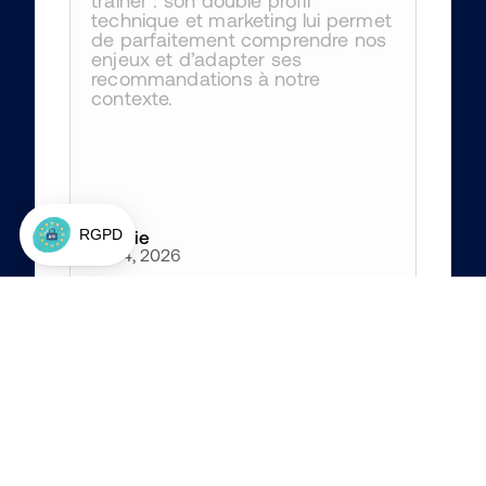
trainer : son double profil 
technique et marketing lui permet 
de parfaitement comprendre nos 
enjeux et d’adapter ses 
recommandations à notre 
contexte.
Amélie
Jun 4, 2026
4
/5
Les solutions proposées par Jon 
sont très en avance sur notre 
entreprise mais m'ont permis 
d'ouvrir le champ de ce qui est 
possible de faire :)