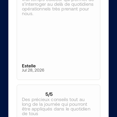
s’interroger au delà de quotidiens 
opérationnels très prenant pour 
nous.
Estelle
Jul 28, 2026
5
/5
Des précieux conseils tout au 
long de la journée qui pourront 
être appliqués dans le quotidien 
de tous 