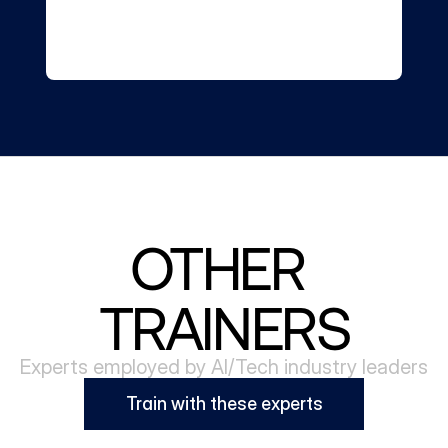
OTHER 
TRAINERS
Experts employed by AI/Tech industry leaders
Train with these experts