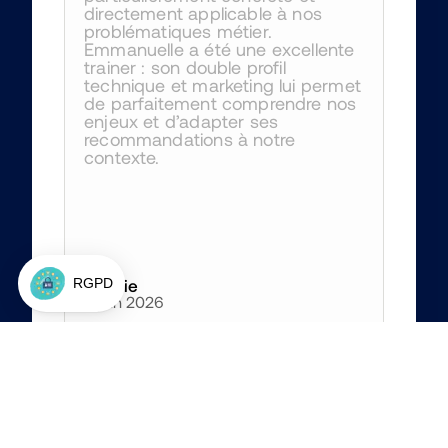
directement applicable à nos 
problématiques métier. 
Emmanuelle a été une excellente 
trainer : son double profil 
technique et marketing lui permet 
de parfaitement comprendre nos 
enjeux et d’adapter ses 
recommandations à notre 
contexte.
Amélie
4 juin 2026
4
/5
Les solutions proposées par Jon 
sont très en avance sur notre 