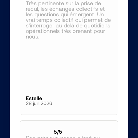
Très pertinente sur la prise de 
recul, les échanges collectifs et 
les questions qui émergent. Un 
vrai temps collectif qui permet de 
s’interroger au delà de quotidiens 
opérationnels très prenant pour 
nous.
Estelle
28 juil. 2026
5
/5
Des précieux conseils tout au 