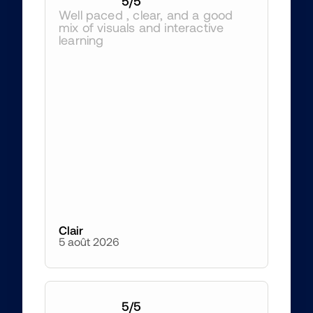
5
/5
Well paced , clear, and a good 
mix of visuals and interactive 
learning
Clair
5 août 2026
5
/5