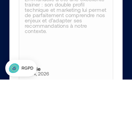
trainer : son double profil 
technique et marketing lui permet 
de parfaitement comprendre nos 
enjeux et d’adapter ses 
recommandations à notre 
contexte.
Amélie
Jun 4, 2026
4
/5
Les solutions proposées par Jon 
sont très en avance sur notre 
entreprise mais m'ont permis 
d'ouvrir le champ de ce qui est 
possible de faire :)