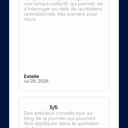
vrai temps collectif qui permet de 
s’interroger au delà de quotidiens 
opérationnels très prenant pour 
nous.
Estelle
Jul 28, 2026
5
/5
Des précieux conseils tout au 
long de la journée qui pourront 
être appliqués dans le quotidien 