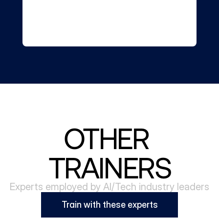
OTHER 
TRAINERS
Experts employed by AI/Tech industry leaders
Train with these experts