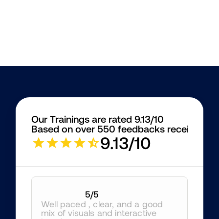
Our Trainings are rated 9.13/10
Based on over 550 feedbacks received
9.13/10
5
/5
Well paced , clear, and a good 
mix of visuals and interactive 