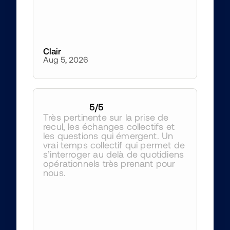
Clair
Aug 5, 2026
5
/5
Très pertinente sur la prise de 
recul, les échanges collectifs et 
les questions qui émergent. Un 
vrai temps collectif qui permet de 
s’interroger au delà de quotidiens 
opérationnels très prenant pour 
nous.