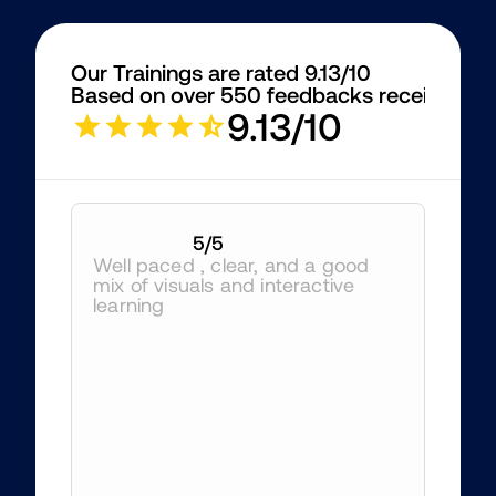
Our Trainings are rated 9.13/10
Based on over 550 feedbacks received
9.13/10
5
/5
Well paced , clear, and a good 
mix of visuals and interactive 
learning