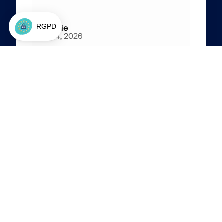
Amélie
Jun 4, 2026
4
/5
Les solutions proposées par Jon 
sont très en avance sur notre 
entreprise mais m'ont permis 
d'ouvrir le champ de ce qui est 
possible de faire :)