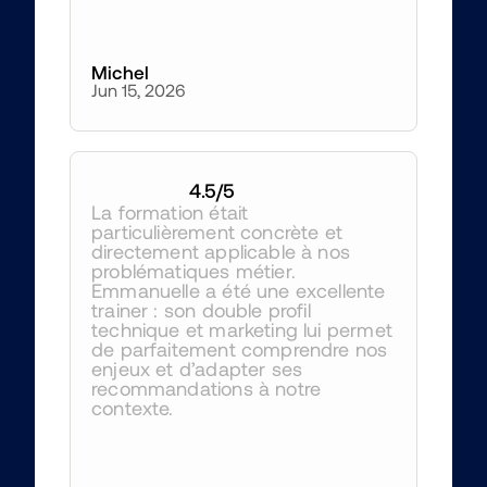
Michel
Jun 15, 2026
4.5
/5
La formation était 
particulièrement concrète et 
directement applicable à nos 
problématiques métier. 
Emmanuelle a été une excellente 
trainer : son double profil 
technique et marketing lui permet 
de parfaitement comprendre nos 
enjeux et d’adapter ses 
recommandations à notre 
contexte.