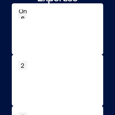
On
e
2