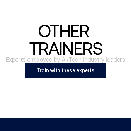
OTHER 
TRAINERS
Experts employed by AI/Tech industry leaders
Train with these experts