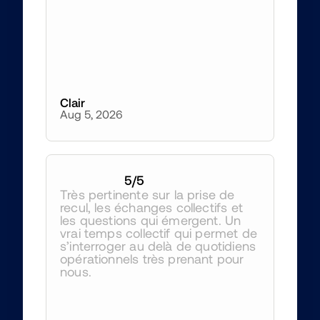
Clair
Aug 5, 2026
5
/5
Très pertinente sur la prise de 
recul, les échanges collectifs et 
les questions qui émergent. Un 
vrai temps collectif qui permet de 
s’interroger au delà de quotidiens 
opérationnels très prenant pour 
nous.