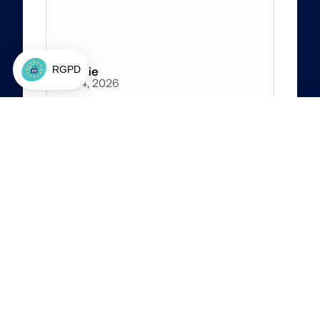
Amélie
Jun 4, 2026
4
/5
Les solutions proposées par Jon 
sont très en avance sur notre 
entreprise mais m'ont permis 
d'ouvrir le champ de ce qui est 
possible de faire :)