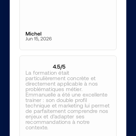
Michel
Jun 15, 2026
4.5
/5
La formation était 
particulièrement concrète et 
directement applicable à nos 
problématiques métier. 
Emmanuelle a été une excellente 
trainer : son double profil 
technique et marketing lui permet 
de parfaitement comprendre nos 
enjeux et d’adapter ses 
recommandations à notre 
contexte.