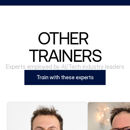
OTHER 
TRAINERS
Experts employed by AI/Tech industry leaders
Train with these experts