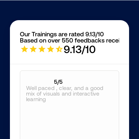
Our Trainings are rated 9.13/10
Based on over 550 feedbacks received
9.13/10
5
/5
Well paced , clear, and a good 
mix of visuals and interactive 
learning